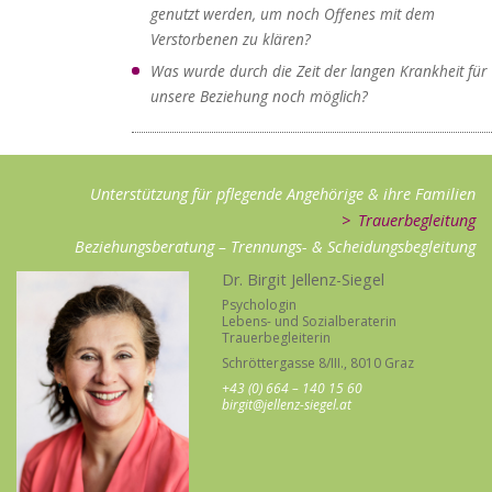
genutzt werden, um noch Offenes mit dem
Verstorbenen zu klären?
Was wurde durch die Zeit der langen Krankheit für
unsere Beziehung noch möglich?
Unterstützung für pflegende Angehörige & ihre Familien
Trauerbegleitung
Beziehungsberatung – Trennungs- & Scheidungsbegleitung
Dr. Birgit Jellenz-Siegel
Psychologin
Lebens- und Sozialberaterin
Trauerbegleiterin
Schröttergasse 8/III., 8010 Graz
+43 (0) 664 – 140 15 60
birgit@jellenz-siegel.at